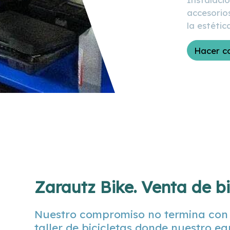
accesorio
la estétic
Hacer c
Zarautz Bike. Venta de b
Nuestro compromiso no termina con 
taller de bicicletas donde nuestro e