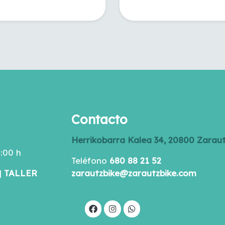
Contacto
Herrikobarra Kalea 34, 20800 Zarau
0:00 h
Teléfono
680 88 21 52
|
TALLER
zarautzbike@zarautzbike.com