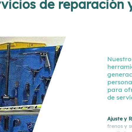
vicios de reparación
Nuestro
herrami
generac
persona
para of
de servi
Ajuste y 
frenos y 