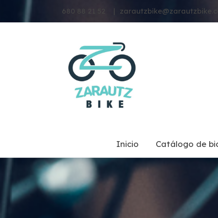
680 88 21 52
|
zarautzbike@zarautzbike.
Inicio
Catálogo de bic