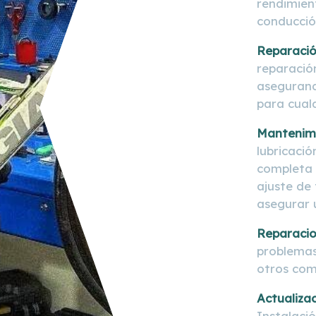
rendimien
conducció
Reparaci
reparació
asegurando
para cualq
Mantenimi
lubricació
completa 
ajuste de
asegurar 
Reparacio
problemas 
otros com
Actualizac
Instalaci