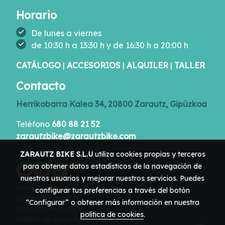
Horario
De lunes a viernes
de 10:30 h a 13:30 h y de 16:30 h a 20:00 h
CATÁLOGO
|
ACCESORIOS
|
ALQUILER
|
TALLER
Contacto
Herrikobarra Kalea 34, 20800 Zarautz, Gipúzkoa
Teléfono
680 88 21 52
zarautzbike@zarautzbike.com
ZARAUTZ BIKE S.L.U
utiliza cookies propias y terceros
para obtener datos estadísticos de la navegación de
nuestros usuarios y mejorar nuestros servicios. Puedes
Aviso legal
configurar tus preferencias a través del botón
Política de cookies
“Configurar” o obtener más información en nuestra
Gestión de cookies
política de cookies
.
Política de privacidad